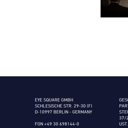
EYE SQUARE GMBH
GES
SCHLESISCHE STR. 29-30 (F)
PAR
D-10997 BERLIN - GERMANY
STE
37/
FON +49 30 698144-0
UST