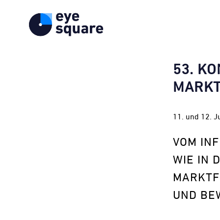
53. K
MARK
11. und 12. 
VOM INF
WIE IN
MARKTF
UND BE