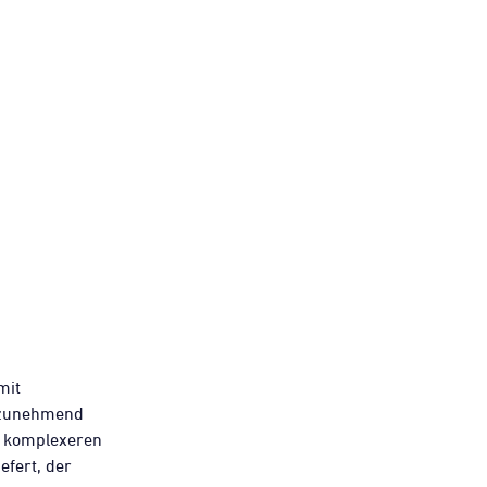
mit
n zunehmend
r komplexeren
efert, der