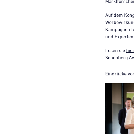
Marktforscher
Auf dem Kong
Werbewirkung
Kampagnen fo
und Experten 
Lesen sie
hie
Schönberg A
Eindrücke vo