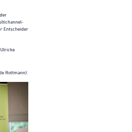
 der
ltichannel-
r Entscheider
Ulricke
de Rottmann):