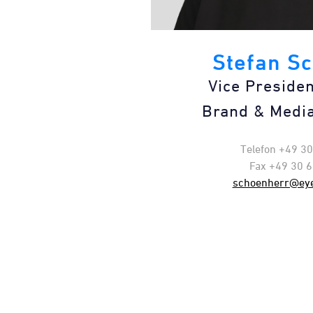
Stefan S
Vice Preside
Brand & Medi
Telefon +49 3
Fax +49 30 
schoenherr@ey