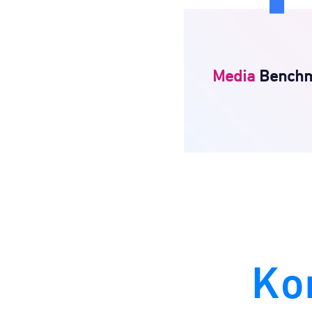
Benchmark
Me
Eine der größten Ben
Datenbanken z
Media
Bench
Publikumsverhalten ü
breite Palette v
Medienkontaktpun
Ko