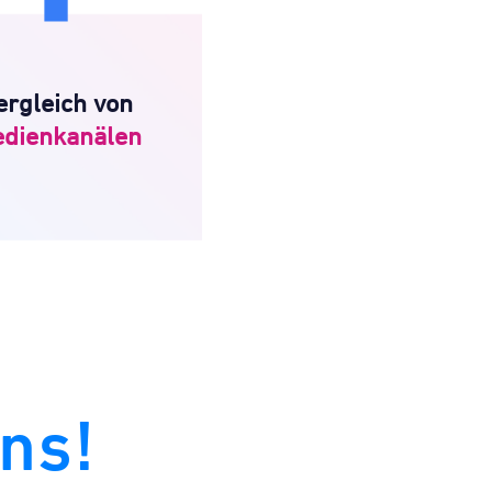
Vergleich von
edienkanälen
chen Sie Medienkanäle
erbeformate, um Ihre
ergleich von
ausgaben effizient zu
dienkanälen
ten – überprüfen Sie
Medienplan, bestimmen
 Verhältnis von Kosten
und Effizienz
ns!