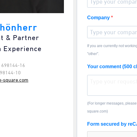
Company
chönherr
nt & Partner
If you are currently not worki
a Experience
"other".
0 698144-16
Your comment (500 c
698144-10
e-square.com
(For longer messages, please
square.com)
Form secured by r