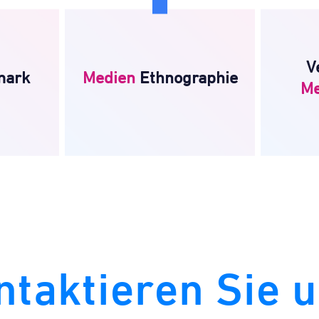
Ethnographie
Medien
M
dia
Groß angelegte Studien zum
Verglei
chmark-
Medienkonsum,
und W
V
um
Zuschauerverhalten,
mark
Medien
Ethnographie
Medien
Me
ber eine
Rezeptionsmuster, Multi-
verwal
on
Screening, In-Home, Eye-
Ihren 
kten
Tracking, GSR,
Sie das
Emotionserkennung
ntaktieren Sie u