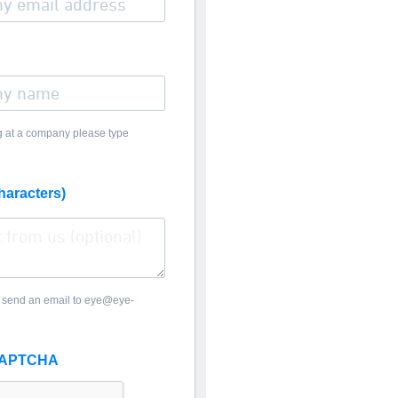
ng at a company please type
haracters)
 send an email to eye@eye-
eCAPTCHA