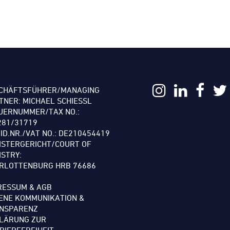
CHÄFTSFÜHRER/MANAGING
TNER: MICHAEL SCHIESSL
UERNUMMER/TAX NO.:
281/31719
.ID.NR./VAT NO.: DE210454419
ISTERGERICHT/COURT OF
ISTRY:
RLOTTENBURG HRB 76686
RESSUM & AGB
ENE KOMMUNIKATION &
NSPARENZ
LÄRUNG ZUR