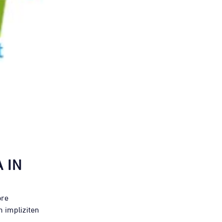
 IN
ore
 impliziten