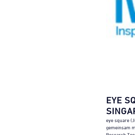
EYE S
SINGA
eye square (J
gemeinsam mit
Research Tool