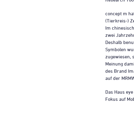
concept m hat
(Tierkreis-) Z
Im chinesisc
zwei Jahrzehn
Deshalb benu
Symbolen wur
zugewiesen, 
Meinung damit
des Brand Im
auf der MRMW 
Das Haus eye
Fokus auf Mob