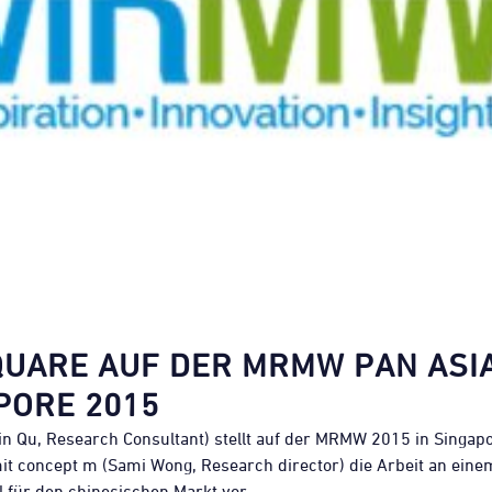
QUARE AUF DER MRMW PAN ASIA
PORE 2015
in Qu, Research Consultant) stellt auf der MRMW 2015 in Singap
 concept m (Sami Wong, Research director) die Arbeit an einem
 für den chinesischen Markt vor.