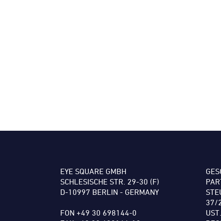
EYE SQUARE GMBH
GES
SCHLESISCHE STR. 29-30 (F)
PAR
D-10997 BERLIN - GERMANY
STE
37/
FON +49 30 698144-0
UST