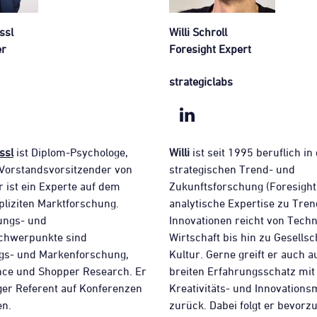
ssl
Willi Schroll
er
Foresight Expert
strategiclabs
ssl
ist Diplom-Psychologe,
Willi
ist seit 1995 beruflich in
Vorstandsvorsitzender von
strategischen Trend- und
r ist ein Experte auf dem
Zukunftsforschung (Foresight)
pliziten Marktforschung.
analytische Expertise zu Tre
ungs- und
Innovationen reicht von Tech
schwerpunkte sind
Wirtschaft bis hin zu Gesellsc
s- und Markenforschung,
Kultur. Gerne greift er auch a
nce und Shopper Research. Er
breiten Erfahrungsschatz mit
ger Referent auf Konferenzen
Kreativitäts- und Innovation
n.
zurück. Dabei folgt er bevorz