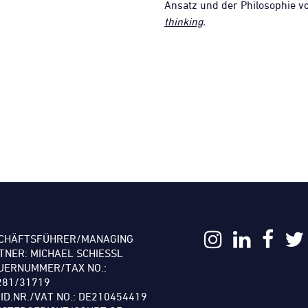
Ansatz und der Philosophie 
thinking
.
CHÄFTSFÜHRER/MANAGING
TNER: MICHAEL SCHIESSL
UERNUMMER/TAX NO.:
281/31719
.ID.NR./VAT NO.: DE210454419