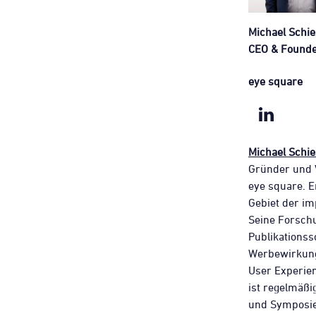
Michael Schie
CEO & Found
eye square
Michael Schie
Gründer und 
eye square. E
Gebiet der im
Seine Forsch
Publikations
Werbewirkung
User Experie
ist regelmäßi
und Symposie