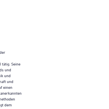
 der
 tätig. Seine
nds und
nik und
haft und
uf einen
 anerkannten
smethoden
ugt dem