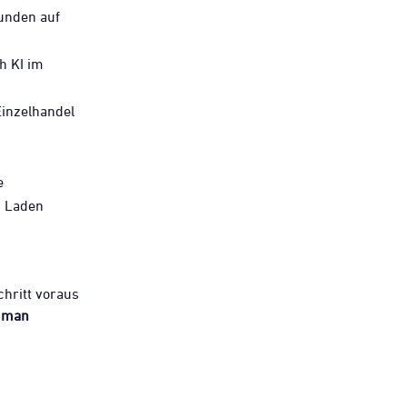
unden auf
h KI im
inzelhandel
e
n Laden
chritt voraus
uman