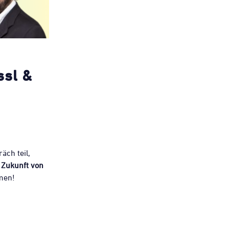
ssl &
ch teil,
 Zukunft von
men!