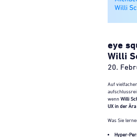
eye sq
Willi S
20. Febr
Auf vielfache
aufschlussre
wenn
Willi Sc
UX in der Ära
Was Sie lern
Hyper-Pers