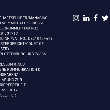
CHÄFTSFÜHRER/MANAGING
TNER: MICHAEL SCHIESSL
UERNUMMER/TAX NO.:
281/31719
.ID.NR./VAT NO.: DE210454419
ISTERGERICHT/COURT OF
ISTRY:
RLOTTENBURG HRB 76686
RESSUM & AGB
ENE KOMMUNIKATION &
NSPARENZ
LÄRUNG ZUR
RIEREFREIHEIT
ENSCHUTZ
SLETTER