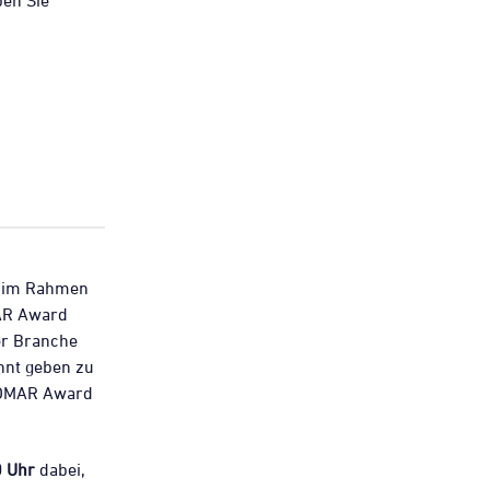
ben Sie
r im Rahmen
AR Award
r Branche
nnt geben zu
ESOMAR Award
0 Uhr
dabei,