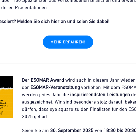
g über 100 Spezialisten aus verschiedenen Branchen und erwer
 deren Präsentationen.
essiert? Melden Sie sich hier an und seien Sie dabei!
MEHR ERFAHREN!
Der
ESOMAR Award
wird auch in diesem Jahr wiede
der
ESOMAR-Veranstaltung
verliehen. Mit dem ESOM
werden jedes Jahr die
inspirierendsten Leistungen
de
ausgezeichnet. Wir sind besonders stolz darauf, beka
dürfen, dass eye square zu den Finalisten für den 
2025 gehört.
Seien Sie am
30. September 2025
von
18:30 bis 20:3