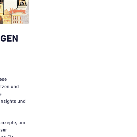
IGEN
iese
etzen und
e
Insights und
onzepte, um
eser