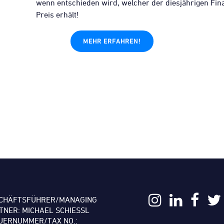
wenn entschieden wird, welcher der diesjährigen Fina
Preis erhält!
MEHR ERFAHREN!
CHÄFTSFÜHRER/MANAGING
TNER: MICHAEL SCHIESSL
UERNUMMER/TAX NO.: